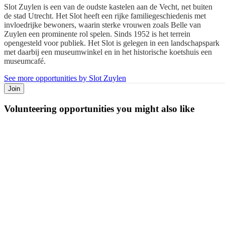
Slot Zuylen is een van de oudste kastelen aan de Vecht, net buiten
de stad Utrecht. Het Slot heeft een rijke familiegeschiedenis met
invloedrijke bewoners, waarin sterke vrouwen zoals Belle van
Zuylen een prominente rol spelen. Sinds 1952 is het terrein
opengesteld voor publiek. Het Slot is gelegen in een landschapspark
met daarbij een museumwinkel en in het historische koetshuis een
museumcafé.
See more opportunities by Slot Zuylen
Join
Volunteering opportunities you might also like