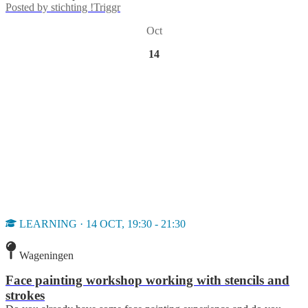
Posted by
stichting !Triggr
Oct
14
LEARNING · 14 OCT, 19:30 - 21:30
Wageningen
Face painting workshop working with stencils and
strokes