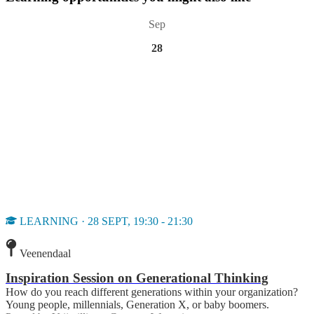
Sep
28
LEARNING · 28 SEPT, 19:30 - 21:30
Veenendaal
Inspiration Session on Generational Thinking
How do you reach different generations within your organization?
Young people, millennials, Generation X, or baby boomers.