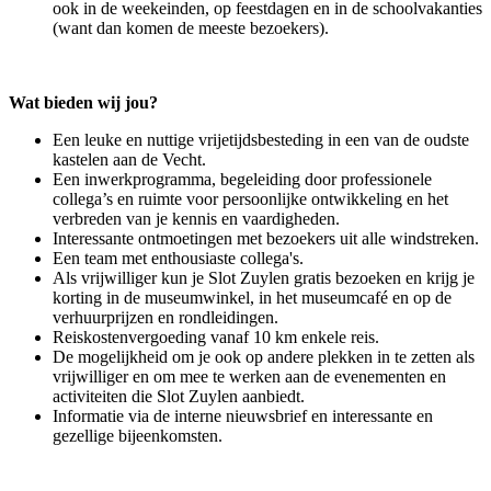
ook in de weekeinden, op feestdagen en in de schoolvakanties
(want dan komen de meeste bezoekers).
Wat bieden wij jou?
Een leuke en nuttige vrijetijdsbesteding in een van de oudste
kastelen aan de Vecht.
Een inwerkprogramma, begeleiding door professionele
collega’s en ruimte voor persoonlijke ontwikkeling en het
verbreden van je kennis en vaardigheden.
Interessante ontmoetingen met bezoekers uit alle windstreken.
Een team met enthousiaste collega's.
Als vrijwilliger kun je Slot Zuylen gratis bezoeken en krijg je
korting in de museumwinkel, in het museumcafé en op de
verhuurprijzen en rondleidingen.
Reiskostenvergoeding vanaf 10 km enkele reis.
De mogelijkheid om je ook op andere plekken in te zetten als
vrijwilliger en om mee te werken aan de evenementen en
activiteiten die Slot Zuylen aanbiedt.
Informatie via de interne nieuwsbrief en interessante en
gezellige bijeenkomsten.