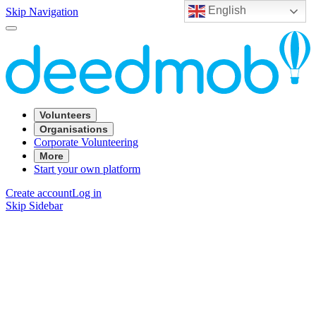
English
Skip Navigation
Volunteers
Organisations
Corporate Volunteering
More
Start your own platform
Create account
Log in
Skip Sidebar