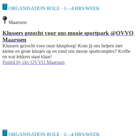
ORGANISATION ROLE · 1—4 HRS/WEEK
Maarssen
Klussers gezocht voor ons mooie sportpark @OVVO
Maarssen
Klussers gezocht voor onze klusploeg! Kom jij ons helpen met
kleine en grote klusjes op en rond ons mooie sportcomplex? Koffie
en wat lekkers staat klaar!
Posted by
ckv OVVO Maarssen
ORGANISATION ROLE · 2—4 HRS/WEEK