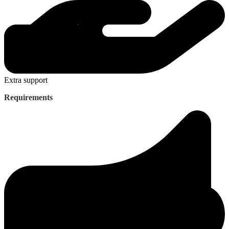
Extra support
Requirements