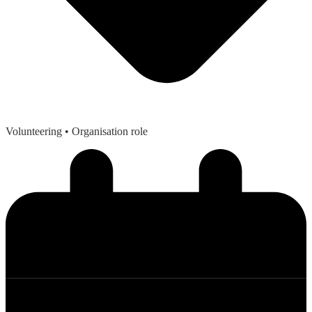
Volunteering
• Organisation role