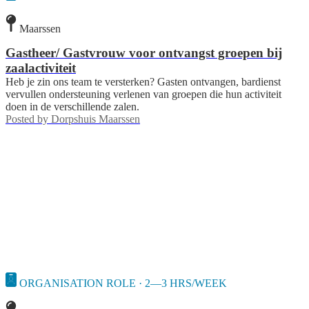
Maarssen
Gastheer/ Gastvrouw voor ontvangst groepen bij
zaalactiviteit
Heb je zin ons team te versterken? Gasten ontvangen, bardienst
vervullen ondersteuning verlenen van groepen die hun activiteit
doen in de verschillende zalen.
Posted by
Dorpshuis Maarssen
ORGANISATION ROLE · 2—3 HRS/WEEK