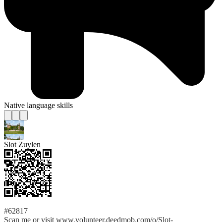
Native language skills
Slot Zuylen
#62817
Scan me or visit www.volunteer.deedmob.com/o/Slot-