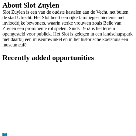
About Slot Zuylen
Slot Zuylen is een van de oudste kastelen aan de Vecht, net buiten
de stad Utrecht. Het Slot heeft een rijke familiegeschiedenis met
invloedrijke bewoners, waarin sterke vrouwen zoals Belle van
Zuylen een prominente rol spelen. Sinds 1952 is het terrein
opengesteld voor publiek. Het Slot is gelegen in een landschapspark
met daarbij een museumwinkel en in het historische koetshuis een
museumcafé.
Recently added opportunities