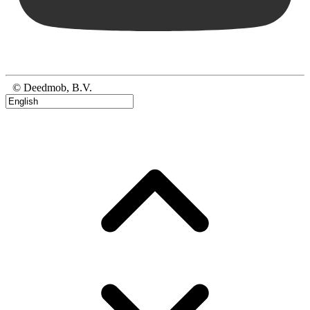
© Deedmob, B.V.