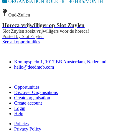
ORGANISATION ROLE · 8—40 HRS/MONTH
Oud-Zuilen
Horeca vrijwilliger op Slot Zuylen
Slot Zuylen zoekt vrijwilligers voor de horeca!
Posted by
Slot Zuylen
See all opportunities
Deedmob
Koningsplein 1, 1017 BB Amsterdam, Nederland
hello@deedmob.com
Join
Opportunities
Discover Organisations
Create organisation
Create account
Login
Help
Policies
Privacy Policy