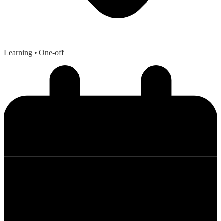
Learning
• One-off