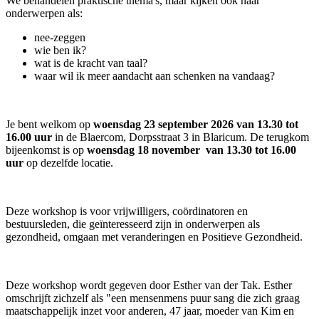
We behandelen praktische thema's, maar kijken ook naar
onderwerpen als:
nee-zeggen
wie ben ik?
wat is de kracht van taal?
waar wil ik meer aandacht aan schenken na vandaag?
Je bent welkom op
woensdag 23 september 2026 van 13.30 tot
16.00 uur
in de Blaercom, Dorpsstraat 3 in Blaricum. De terugkom
bijeenkomst is op
woensdag 18 november
van 13.30 tot 16.00
uur
op dezelfde locatie.
Deze workshop is voor vrijwilligers, coördinatoren en
bestuursleden, die geïnteresseerd zijn in onderwerpen als
gezondheid, omgaan met veranderingen en Positieve Gezondheid.
Deze workshop wordt gegeven door Esther van der Tak. Esther
omschrijft zichzelf als "een mensenmens puur sang die zich graag
maatschappelijk inzet voor anderen, 47 jaar, moeder van Kim en