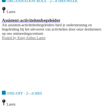
ORGANISATION ROLE · 2—8 HRS/WEEK
Laren
Assistent-activiteitenbegeleider
Als assistent-activiteitenbegeleiders bied je ondersteuning en
begeleiding bij het uitvoeren van activiteiten door onze deelnemers
op ons ontmoetingscentrum
Posted by
King Arthur Laren
ONE-OFF · 2—4 HRS
Laren