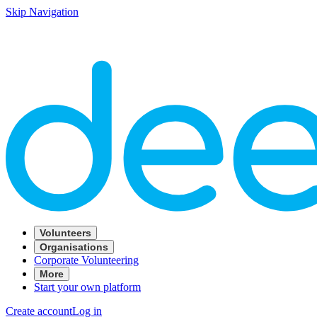
Skip Navigation
Volunteers
Organisations
Corporate Volunteering
More
Start your own platform
Create account
Log in