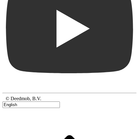
© Deedmob, B.V.