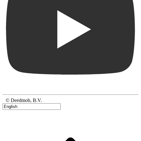
© Deedmob, B.V.