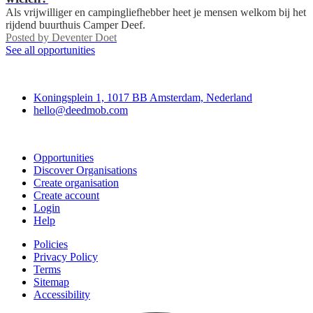
Als vrijwilliger en campingliefhebber heet je mensen welkom bij het
rijdend buurthuis Camper Deef.
Posted by
Deventer Doet
See all opportunities
Deedmob
Koningsplein 1, 1017 BB Amsterdam, Nederland
hello@deedmob.com
Join
Opportunities
Discover Organisations
Create organisation
Create account
Login
Help
Policies
Privacy Policy
Terms
Sitemap
Accessibility