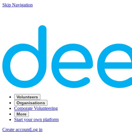
Skip Navigation
Volunteers
Organisations
Corporate Volunteering
More
Start your own platform
Create account
Log in