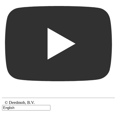
© Deedmob, B.V.