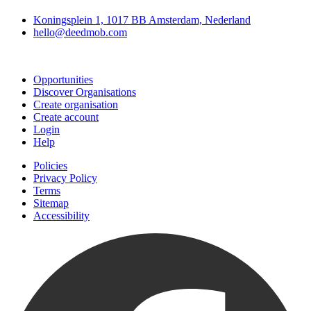
Koningsplein 1, 1017 BB Amsterdam, Nederland
hello@deedmob.com
Join
Opportunities
Discover Organisations
Create organisation
Create account
Login
Help
Policies
Privacy Policy
Terms
Sitemap
Accessibility