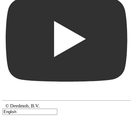
© Deedmob, B.V.