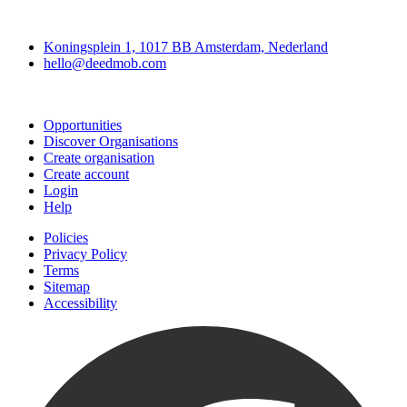
Deedmob
Koningsplein 1, 1017 BB Amsterdam, Nederland
hello@deedmob.com
Join
Opportunities
Discover Organisations
Create organisation
Create account
Login
Help
Policies
Privacy Policy
Terms
Sitemap
Accessibility