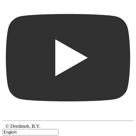
© Deedmob, B.V.