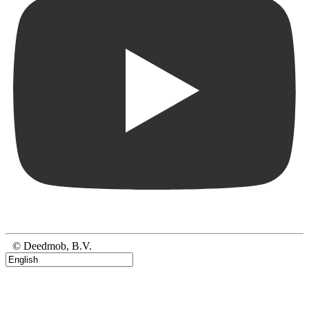
© Deedmob, B.V.