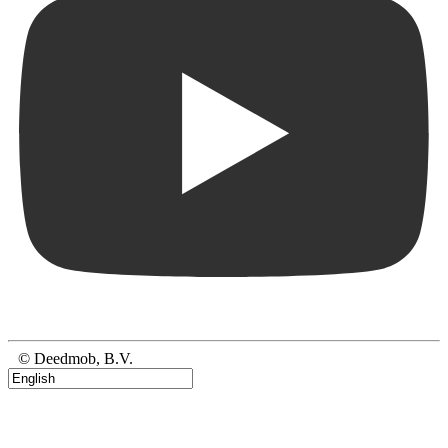
© Deedmob, B.V.