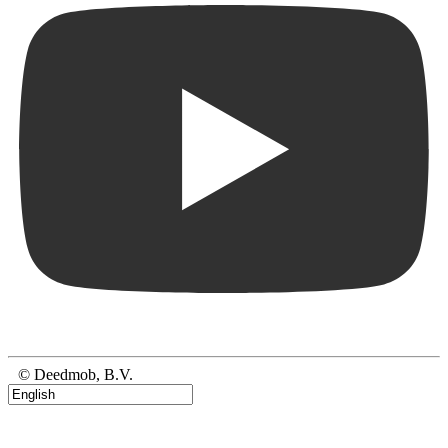
© Deedmob, B.V.