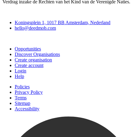
Verdrag inzake de Rechten van het Kind van de Verenigde Naties.
Deedmob
Koningsplein 1, 1017 BB Amsterdam, Nederland
hello@deedmob.com
Join
Opportunities
Discover Organisations
Create organisation
Create account
Login
Help
Policies
Privacy Policy
Terms
Sitemap
Accessibility