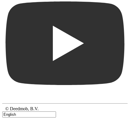
© Deedmob, B.V.