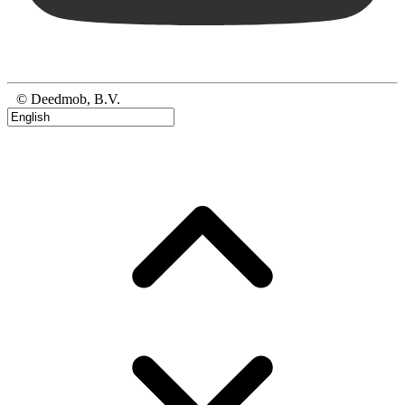
© Deedmob, B.V.