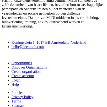
staan in onze dienstverlening altijd centraal. MaDi stimuleert de
zelfredzaamheid van haar cliënten, bevordert hun maatschappelijke
participatie en ondersteunt hen bij het versterken van de
vaardigheden en sociale netwerken op verschillende
levensdomeinen. Daartoe zet MaDi middelen in als voorlichting,
hulpverlening, training, advies, outreachend werken en
ketensamenwerking.
Deedmob
Koningsplein 1, 1017 BB Amsterdam, Nederland
hello@deedmob.com
Join
Opportunities
Discover Organisations
Create organisation
Create account
Login
Help
Policies
Privacy Policy
Terms
Sitemap