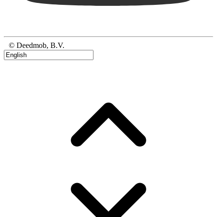
© Deedmob, B.V.