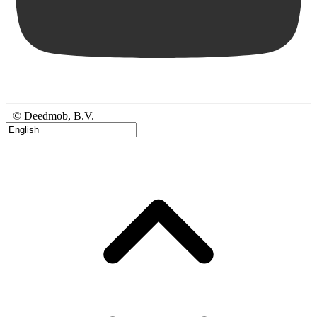
© Deedmob, B.V.