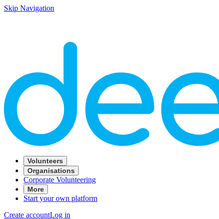
Skip Navigation
Volunteers
Organisations
Corporate Volunteering
More
Start your own platform
Create account
Log in