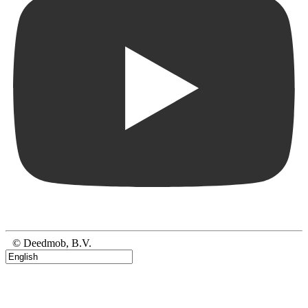
© Deedmob, B.V.