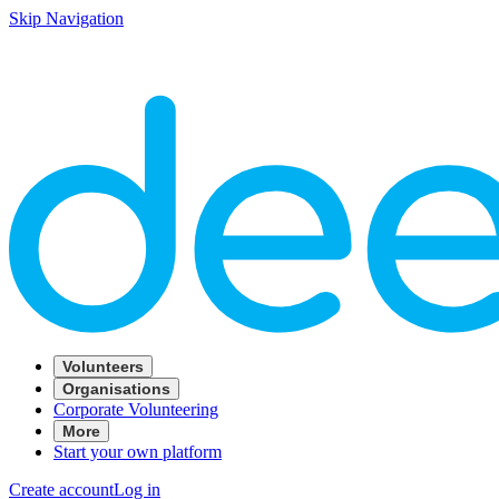
Skip Navigation
Volunteers
Organisations
Corporate Volunteering
More
Start your own platform
Create account
Log in