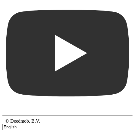
© Deedmob, B.V.