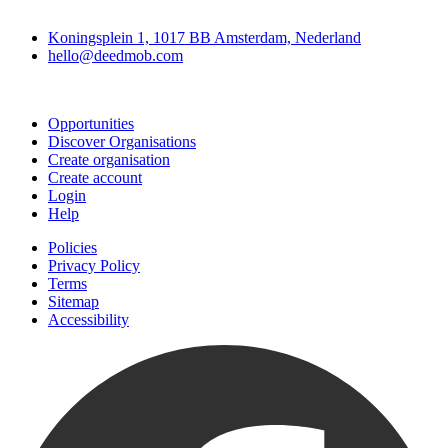
Deedmob
Koningsplein 1, 1017 BB Amsterdam, Nederland
hello@deedmob.com
Join
Opportunities
Discover Organisations
Create organisation
Create account
Login
Help
Policies
Privacy Policy
Terms
Sitemap
Accessibility