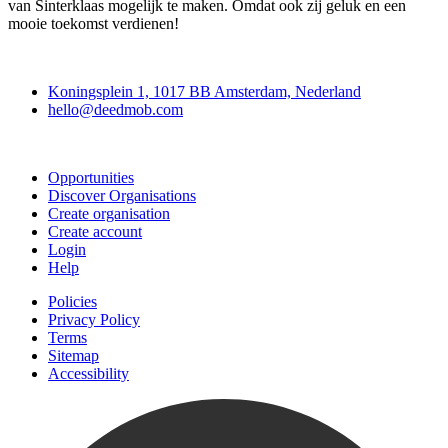
van Sinterklaas mogelijk te maken. Omdat ook zij geluk en een
mooie toekomst verdienen!
Deedmob
Koningsplein 1, 1017 BB Amsterdam, Nederland
hello@deedmob.com
Join
Opportunities
Discover Organisations
Create organisation
Create account
Login
Help
Policies
Privacy Policy
Terms
Sitemap
Accessibility