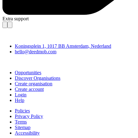
Extra support
Deedmob
Koningsplein 1, 1017 BB Amsterdam, Nederland
hello@deedmob.com
Join
Opportunities
Discover Organisations
Create organisation
Create account
Login
Help
Policies
Privacy Policy
Terms
Sitemap
Accessibility