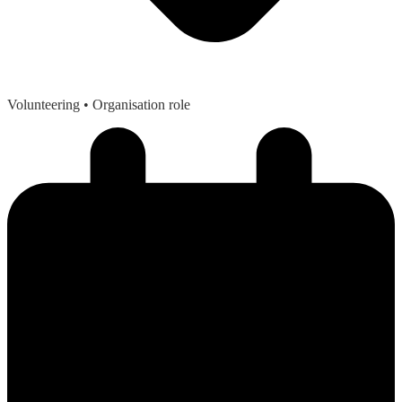
Volunteering
• Organisation role