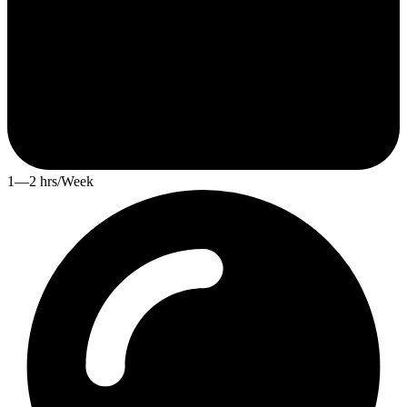
1—2 hrs/Week