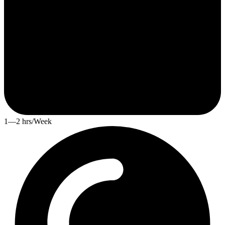
1—2 hrs/Week