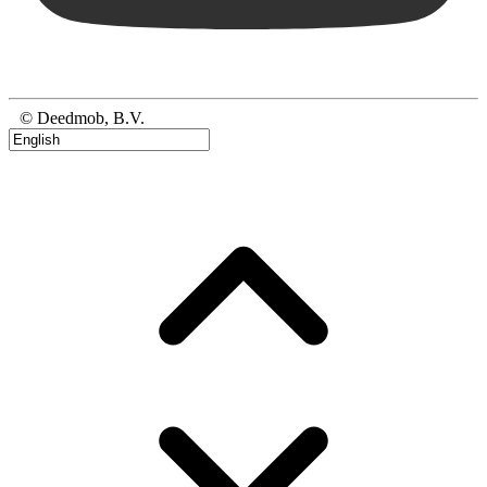
© Deedmob, B.V.