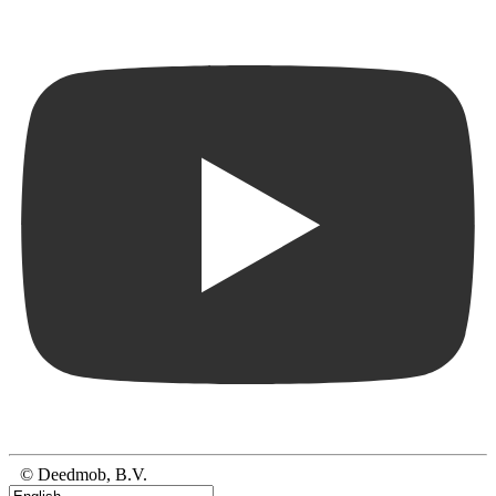
© Deedmob, B.V.