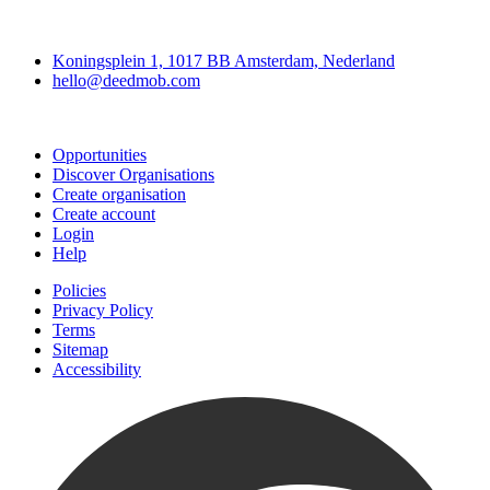
Deedmob
Koningsplein 1, 1017 BB Amsterdam, Nederland
hello@deedmob.com
Join
Opportunities
Discover Organisations
Create organisation
Create account
Login
Help
Policies
Privacy Policy
Terms
Sitemap
Accessibility