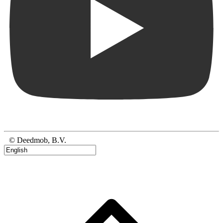
© Deedmob, B.V.