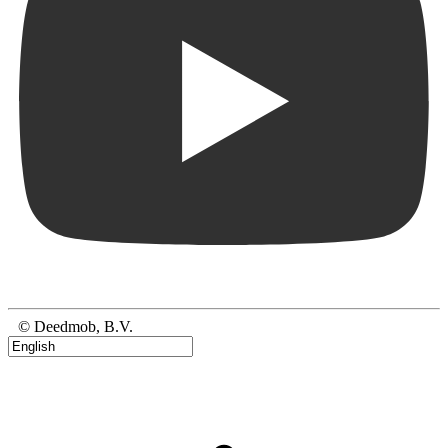
© Deedmob, B.V.