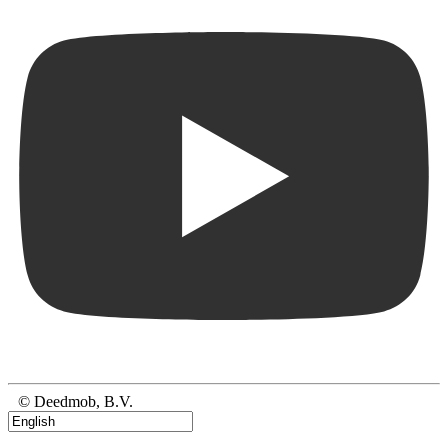
© Deedmob, B.V.