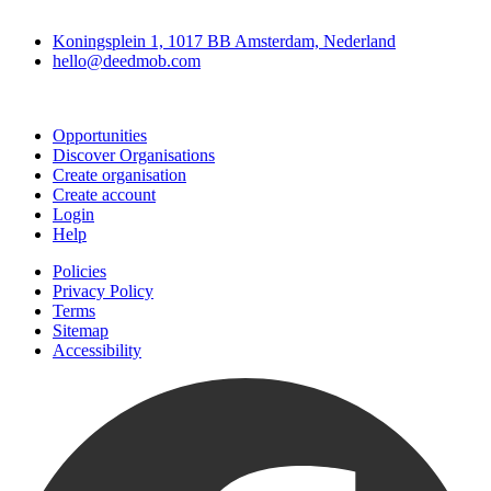
Deedmob
Koningsplein 1, 1017 BB Amsterdam, Nederland
hello@deedmob.com
Join
Opportunities
Discover Organisations
Create organisation
Create account
Login
Help
Policies
Privacy Policy
Terms
Sitemap
Accessibility