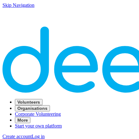
Skip Navigation
Volunteers
Organisations
Corporate Volunteering
More
Start your own platform
Create account
Log in