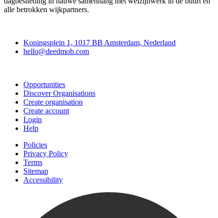
dagbestteding in nauwe samenhang met welzijnwerk in de buurt en
alle betrokken wijkpartners.
Deedmob
Koningsplein 1, 1017 BB Amsterdam, Nederland
hello@deedmob.com
Join
Opportunities
Discover Organisations
Create organisation
Create account
Login
Help
Policies
Privacy Policy
Terms
Sitemap
Accessibility