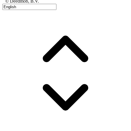
© Deedmob, B.V.