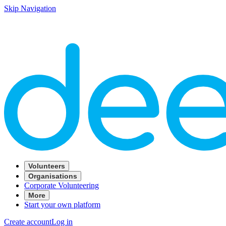
Skip Navigation
Volunteers
Organisations
Corporate Volunteering
More
Start your own platform
Create account
Log in