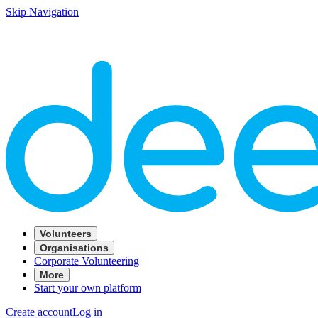
Skip Navigation
Volunteers
Organisations
Corporate Volunteering
More
Start your own platform
Create account
Log in