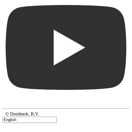
© Deedmob, B.V.