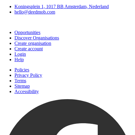
Koningsplein 1, 1017 BB Amsterdam, Nederland
hello@deedmob.com
Join
Opportunities
Discover Organisations
Create organisation
Create account
Login
Help
Policies
Privacy Policy
Terms
Sitemap
Accessibility