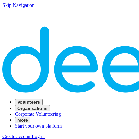
Skip Navigation
Volunteers
Organisations
Corporate Volunteering
More
Start your own platform
Create account
Log in