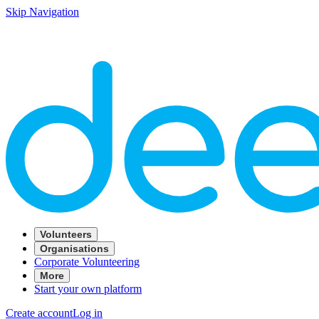
Skip Navigation
Volunteers
Organisations
Corporate Volunteering
More
Start your own platform
Create account
Log in