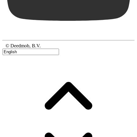
© Deedmob, B.V.