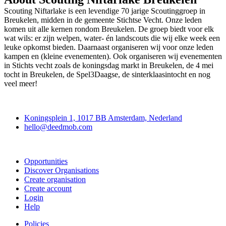
Scouting Niftarlake is een levendige 70 jarige Scoutinggroep in
Breukelen, midden in de gemeente Stichtse Vecht. Onze leden
komen uit alle kernen rondom Breukelen. De groep biedt voor elk
wat wils: er zijn welpen, water- én landscouts die wij elke week een
leuke opkomst bieden. Daarnaast organiseren wij voor onze leden
kampen en (kleine evenementen). Ook organiseren wij evenementen
in Stichts vecht zoals de koningsdag markt in Breukelen, de 4 mei
tocht in Breukelen, de Spel3Daagse, de sinterklaasintocht en nog
veel meer!
Deedmob
Koningsplein 1, 1017 BB Amsterdam, Nederland
hello@deedmob.com
Join
Opportunities
Discover Organisations
Create organisation
Create account
Login
Help
Policies