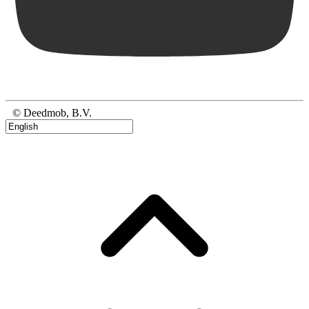
© Deedmob, B.V.