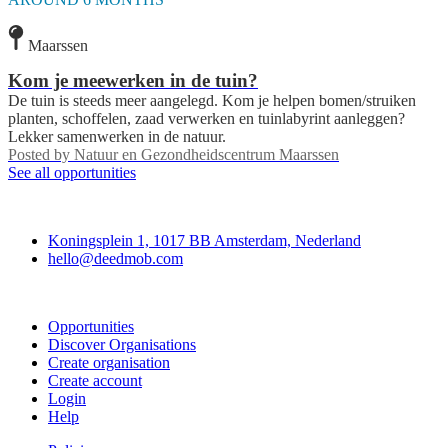
Maarssen
Kom je meewerken in de tuin?
De tuin is steeds meer aangelegd. Kom je helpen bomen/struiken
planten, schoffelen, zaad verwerken en tuinlabyrint aanleggen?
Lekker samenwerken in de natuur.
Posted by
Natuur en Gezondheidscentrum Maarssen
See all opportunities
Deedmob
Koningsplein 1, 1017 BB Amsterdam, Nederland
hello@deedmob.com
Join
Opportunities
Discover Organisations
Create organisation
Create account
Login
Help