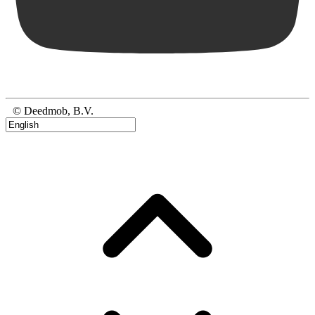
© Deedmob, B.V.