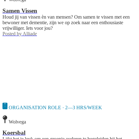
Samen Vissen
Houd jij van vissen èn van mensen? Om samen te vissen met een
bewoner met dementie, zijn we op zoek naar een enthousiaste
vrijwilliger. Iets voor jou?
Posted by
Alliade
ORGANISATION ROLE · 2—3 HRS/WEEK
Wolvega
Koersbal
Lijkt het je leuk om een groepje ouderen te begeleiden bij het