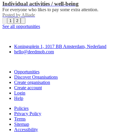
Individual activities / well-being
For everyone who likes to pay some extra attention.
Posted by
Alliade
1
2
See all opportunities
Deedmob
Koningsplein 1, 1017 BB Amsterdam, Nederland
hello@deedmob.com
Join
Opportunities
Discover Organisations
Create organisation
Create account
Login
Help
Policies
Privacy Policy
Terms
Sitemap
Accessibility