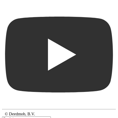
© Deedmob, B.V.