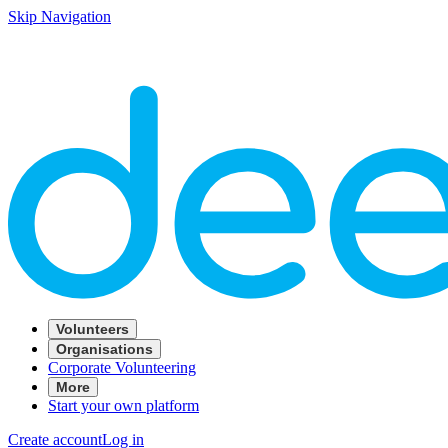
Skip Navigation
Volunteers
Organisations
Corporate Volunteering
More
Start your own platform
Create account
Log in