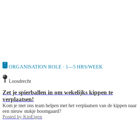
ORGANISATION ROLE · 1—5 HRS/WEEK
Loosdrecht
Zet je spierballen in om wekelijks kippen te
verplaatsen!
Kom je met ons team helpen met het verplaatsen van de kippen naar
een nieuw stukje boomgaard?
Posted by
KipEigen