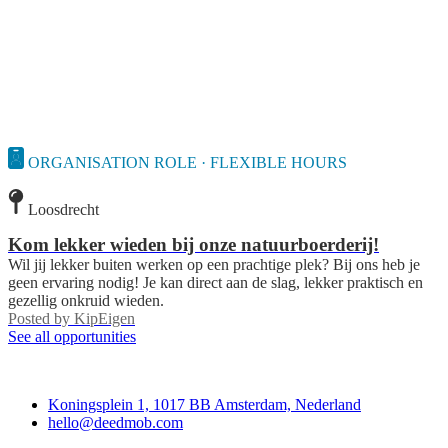
ORGANISATION ROLE · FLEXIBLE HOURS
Loosdrecht
Kom lekker wieden bij onze natuurboerderij!
Wil jij lekker buiten werken op een prachtige plek? Bij ons heb je
geen ervaring nodig! Je kan direct aan de slag, lekker praktisch en
gezellig onkruid wieden.
Posted by
KipEigen
See all opportunities
Deedmob
Koningsplein 1, 1017 BB Amsterdam, Nederland
hello@deedmob.com