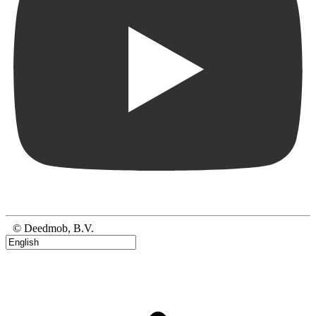
© Deedmob, B.V.