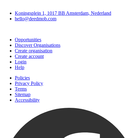
Deedmob
Koningsplein 1, 1017 BB Amsterdam, Nederland
hello@deedmob.com
Join
Opportunities
Discover Organisations
Create organisation
Create account
Login
Help
Policies
Privacy Policy
Terms
Sitemap
Accessibility