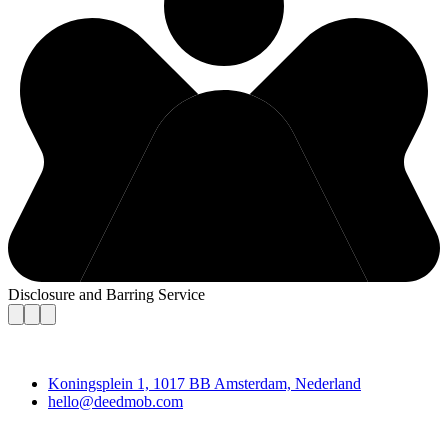
Disclosure and Barring Service
Deedmob
Koningsplein 1, 1017 BB Amsterdam, Nederland
hello@deedmob.com
Join