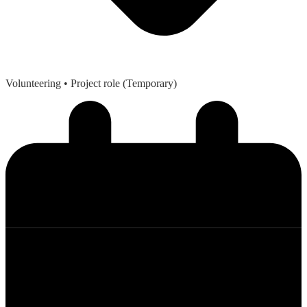
Volunteering
• Project role (Temporary)