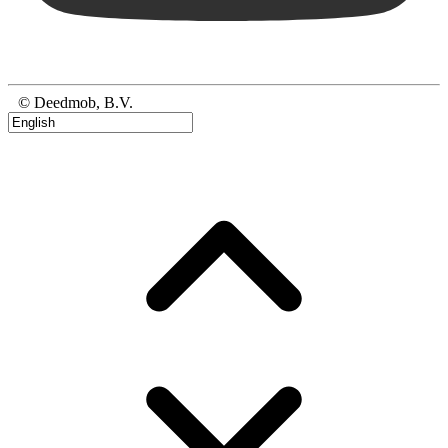
© Deedmob, B.V.