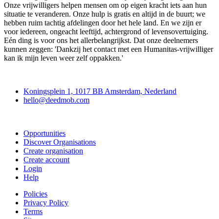
Onze vrijwilligers helpen mensen om op eigen kracht iets aan hun
situatie te veranderen. Onze hulp is gratis en altijd in de buurt; we
hebben ruim tachtig afdelingen door het hele land. En we zijn er
voor iedereen, ongeacht leeftijd, achtergrond of levensovertuiging.
Eén ding is voor ons het allerbelangrijkst. Dat onze deelnemers
kunnen zeggen: 'Dankzij het contact met een Humanitas-vrijwilliger
kan ik mijn leven weer zelf oppakken.'
Deedmob
Koningsplein 1, 1017 BB Amsterdam, Nederland
hello@deedmob.com
Join
Opportunities
Discover Organisations
Create organisation
Create account
Login
Help
Policies
Privacy Policy
Terms