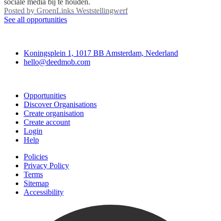
sociale media bij te houden.
Posted by
GroenLinks Weststellingwerf
See all opportunities
Deedmob
Koningsplein 1, 1017 BB Amsterdam, Nederland
hello@deedmob.com
Join
Opportunities
Discover Organisations
Create organisation
Create account
Login
Help
Policies
Privacy Policy
Terms
Sitemap
Accessibility