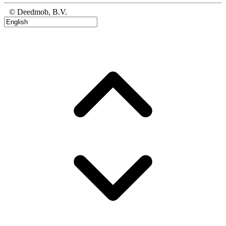
© Deedmob, B.V.